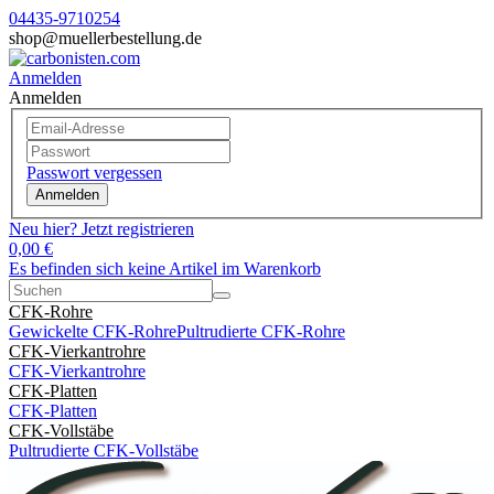
04435-9710254
shop@muellerbestellung.de
Anmelden
Anmelden
Passwort vergessen
Anmelden
Neu hier? Jetzt registrieren
0,00 €
Es befinden sich keine Artikel im Warenkorb
CFK-Rohre
Gewickelte CFK-Rohre
Pultrudierte CFK-Rohre
CFK-Vierkantrohre
CFK-Vierkantrohre
CFK-Platten
CFK-Platten
CFK-Vollstäbe
Pultrudierte CFK-Vollstäbe