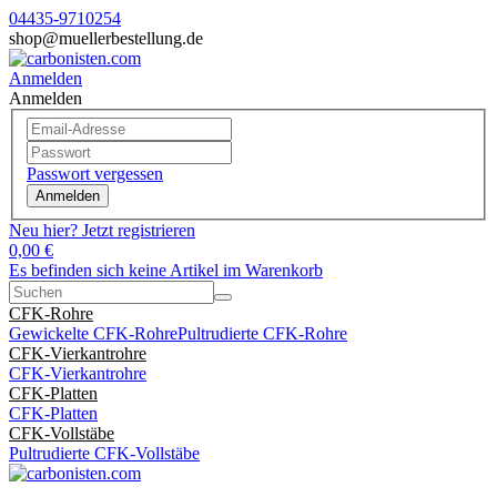
04435-9710254
shop@muellerbestellung.de
Anmelden
Anmelden
Passwort vergessen
Anmelden
Neu hier? Jetzt registrieren
0,00 €
Es befinden sich keine Artikel im Warenkorb
CFK-Rohre
Gewickelte CFK-Rohre
Pultrudierte CFK-Rohre
CFK-Vierkantrohre
CFK-Vierkantrohre
CFK-Platten
CFK-Platten
CFK-Vollstäbe
Pultrudierte CFK-Vollstäbe